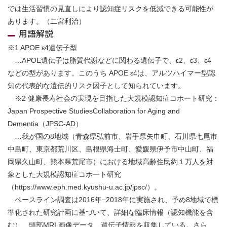
では生活習慣の見直しにより認知症リスクを低減できる可能性が
あります。（二宮利治）
用語解説
※1 APOE ε4遺伝子型
…APOE遺伝子は脂質代謝などに関わる遺伝子で、ε2、ε3、ε4
などの型があります。このうち APOE ε4は、アルツハイマー型認
知の代表的な遺伝的リスク因子として知られています。
※2 健康⻑寿社会の実現を⽬指した⼤規模認知症コホート研究：
Japan Prospective StudiesCollaboration for Aging and
Dementia（JPSC-AD）
…我が国の8地域（⻘森県弘前市、岩⼿県⽮⼱町、⽯川県七尾市
中島町、東京都荒川区、島根県海⼠町、愛媛県伊予市中⼭町、福
岡県久⼭町、熊本県荒尾市）における地域⾼齢住⺠約１万⼈を対
象とした⼤規模認知症コホート研究
（https://www.eph.med.kyushu-u.ac.jp/jpsc/）。
ベースライン調査は2016年−2018年に実施され、予め8地域で標
準化された研究計画に基づいて、詳細な臨床情報（認知機能を含
む）、頭部MRI 画像データ、遺伝⼦情報を収集している。さら