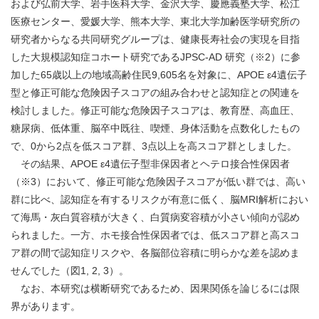
および弘前⼤学、岩⼿医科⼤学、⾦沢⼤学、慶應義塾⼤学、松江
医療センター、愛媛⼤学、熊本⼤学、東北⼤学加齢医学研究所の
研究者からなる共同研究グループは、健康長寿社会の実現を目指
した大規模認知症コホート研究であるJPSC-AD 研究（※2）に参
加した65歳以上の地域高齢住民9,605名を対象に、APOE ε4遺伝子
型と修正可能な危険因子スコアの組み合わせと認知症との関連を
検討しました。修正可能な危険因子スコアは、教育歴、高血圧、
糖尿病、低体重、脳卒中既往、喫煙、身体活動を点数化したもの
で、0から2点を低スコア群、3点以上を高スコア群としました。
その結果、APOE ε4遺伝子型非保因者とヘテロ接合性保因者
（※3）において、修正可能な危険因子スコアが低い群では、高い
群に比べ、認知症を有するリスクが有意に低く、脳MRI解析におい
て海馬・灰白質容積が大きく、白質病変容積が小さい傾向が認め
られました。一方、ホモ接合性保因者では、低スコア群と高スコ
ア群の間で認知症リスクや、各脳部位容積に明らかな差を認めま
せんでした（図1, 2, 3）。
なお、本研究は横断研究であるため、因果関係を論じるには限
界があります。