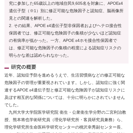
究に参加した65歳以上の地域住民9,605名を対象に、APOEε4
遺伝子型（※1）別に修正可能な危険因子と認知症、脳画像所
見との関連を解析した。
その結果、APOE ε4遺伝子型非保因者およびヘテロ接合性
保因者では、修正可能な危険因子の集積が少ないほど認知症
の有病率が低かった。一方、APOE ε4ホモ接合性保因者で
は、修正可能な危険因子の集積の程度による認知症リスクの
明らかな差は認められなかった。
研究の概要
近年、認知症予防を進めるうえで、生活習慣病などの修正可能な
危険因子の管理が重要視されています。しかし、認知症に強く関
連するAPOE ε4遺伝子型と修正可能な危険因子が認知症リスクに
及ぼす相互的な関係については、十分に明らかにされていません
でした。
九州大学大学院医学研究院 衛生・公衆衛生学分野の二宮利治教
授、熊本将也学術研究員（理化学研究所・客員研究員兼務）ら、
理化学研究所生命医科学研究センターの桃沢幸秀副センター長、