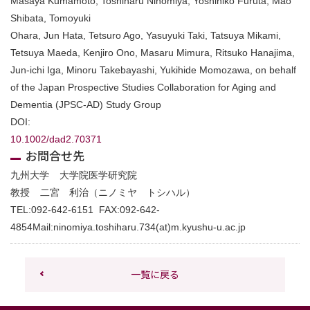
Masaya Kumamoto, Toshiharu Ninomiya, Yoshihiko Furuta, Mao
Shibata, Tomoyuki
Ohara, Jun Hata, Tetsuro Ago, Yasuyuki Taki, Tatsuya Mikami,
Tetsuya Maeda, Kenjiro Ono, Masaru Mimura, Ritsuko Hanajima,
Jun-ichi Iga, Minoru Takebayashi, Yukihide Momozawa, on behalf
of the Japan Prospective Studies Collaboration for Aging and
Dementia (JPSC-AD) Study Group
DOI:
10.1002/dad2.70371
お問合せ先
九州⼤学 ⼤学院医学研究院
教授 ⼆宮 利治（ニノミヤ トシハル）
TEL:
092-642-6151
FAX:
092-642-
4854
Mail:
ninomiya.toshiharu.734(at)m.kyushu-u.ac.jp
一覧に戻る