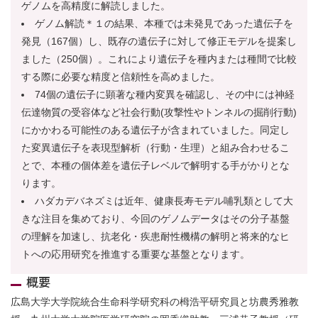
ゲノムを高精度に解読しました。
ゲノム解読＊１の結果、本種では未発見であった遺伝子を
発見（167個）し、既存の遺伝子に対して修正モデルを提案し
ました（250個）。これにより遺伝子を種内または種間で比較
する際に必要な精度と信頼性を高めました。
74個の遺伝子に顕著な種内変異を確認し、その中には神経
伝達物質の受容体など社会行動(攻撃性やトンネルの掘削行動)
にかかわる可能性のある遺伝子が含まれていました。同定し
た変異遺伝子を表現型解析（行動・生理）と組み合わせるこ
とで、本種の個体差を遺伝子レベルで解明する手がかりとな
ります。
ハダカデバネズミは近年、健康長寿モデル哺乳類として大
きな注目を集めており、今回のゲノムデータはその分子基盤
の理解を加速し、抗老化・疾患耐性機構の解明と将来的なヒ
トへの応用研究を推進する重要な基盤となります。
概要
広島大学大学院統合生命科学研究科の栂浩平研究員と坊農秀雅教