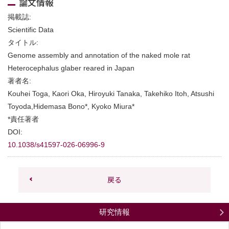
論文情報
掲載誌:
Scientific Data
タイトル:
Genome assembly and annotation of the naked mole rat
Heterocephalus glaber reared in Japan
著者名:
Kouhei Toga, Kaori Oka, Hiroyuki Tanaka, Takehiko Itoh, Atsushi
Toyoda,Hidemasa Bono
*
, Kyoko Miura
*
*
責任著者
DOI:
10.1038/s41597-026-06996-9
戻る
研究情報