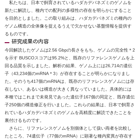
私たちは、日本で飼育されているハダカデバネズミのゲノムを
新たに解読し、種内での配列の多様性の存在を明らかにすること
を目的としました。この取り組みは、ハダカデバネズミの種内の
ゲノム構造の全体像を捉えるうえで欠かせない基盤情報を提供す
るものです。
研究成果の内容
今回解読したゲノムは2.56 Gbpの長さをもち、ゲノムの完全性＊2
を示す BUSCOスコアは95.2%と、既存のリファレンスゲノムを上
回る品質を示しました。解析の結果、ゲノム上には26,714の遺伝
子（43,234個のmRNA＊3）が存在することが明らかになりまし
た。そのうち417個のmRNAは、既存のリファレンスゲノムには存
在しない、あるいは構造が大きく異なっていました。具体的には
本種ではこれまで未発見であった遺伝子167個の同定と、既存遺伝
子250個の構造修正を行いました。これらの結果は、日本で飼育さ
れているハダカデバネズミのゲノムを高精度に解読できたことを
裏付けるものです。
さらに、リファレンスゲノムを別個体として扱い両者を比較し
たところ、74遺伝子（77個のmRNA）に顕著な種内変異が存在す