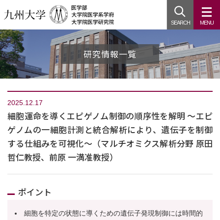
SEARCH
MENU
研究情報一覧
2025.12.17
細胞運命を導くエピゲノム制御の順序性を解明 ～エピ
ゲノムの一細胞計測と統合解析により、遺伝子を制御
する仕組みを可視化～（マルチオミクス解析分野 原田
哲仁教授、前原 一満准教授）
ポイント
細胞を特定の状態に導くための遺伝子発現制御には時間的