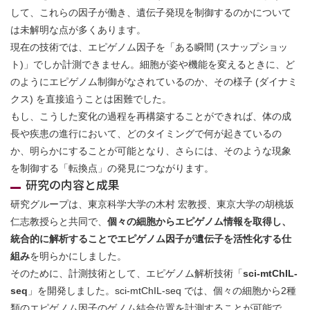
して、これらの因子が働き、遺伝子発現を制御するのかについて
は未解明な点が多くあります。
現在の技術では、エピゲノム因子を「ある瞬間 (スナップショッ
ト)」でしか計測できません。細胞が姿や機能を変えるときに、ど
のようにエピゲノム制御がなされているのか、その様子 (ダイナミ
クス) を直接追うことは困難でした。
もし、こうした変化の過程を再構築することができれば、体の成
長や疾患の進行において、どのタイミングで何が起きているの
か、明らかにすることが可能となり、さらには、そのような現象
を制御する「転換点」の発見につながります。
研究の内容と成果
研究グループは、東京科学大学の木村 宏教授、東京大学の胡桃坂
仁志教授らと共同で、
個々の細胞からエピゲノム情報を取得し、
統合的に解析することでエピゲノム因子が遺伝子を活性化する仕
組み
を明らかにしました。
そのために、計測技術として、エピゲノム解析技術「
sci-mtChIL-
seq
」を開発しました。sci-mtChIL-seq では、個々の細胞から2種
類のエピゲノム因子のゲノム結合位置を計測することが可能で