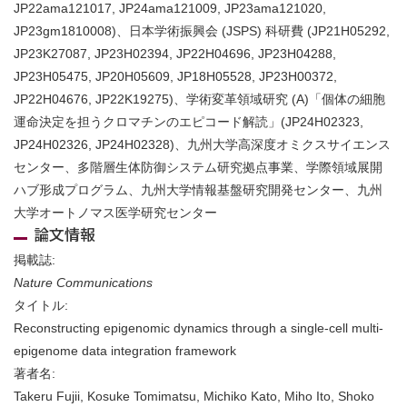
JP22ama121017, JP24ama121009, JP23ama121020,
JP23gm1810008)、日本学術振興会 (JSPS) 科研費 (JP21H05292,
JP23K27087, JP23H02394, JP22H04696, JP23H04288,
JP23H05475, JP20H05609, JP18H05528, JP23H00372,
JP22H04676, JP22K19275)、学術変革領域研究 (A)「個体の細胞
運命決定を担うクロマチンのエピコード解読」(JP24H02323,
JP24H02326, JP24H02328)、九州大学高深度オミクスサイエンス
センター、多階層生体防御システム研究拠点事業、学際領域展開
ハブ形成プログラム、九州大学情報基盤研究開発センター、九州
大学オートノマス医学研究センター
論文情報
掲載誌:
Nature Communications
タイトル:
Reconstructing epigenomic dynamics through a single-cell multi-
epigenome data integration framework
著者名:
Takeru Fujii, Kosuke Tomimatsu, Michiko Kato, Miho Ito, Shoko