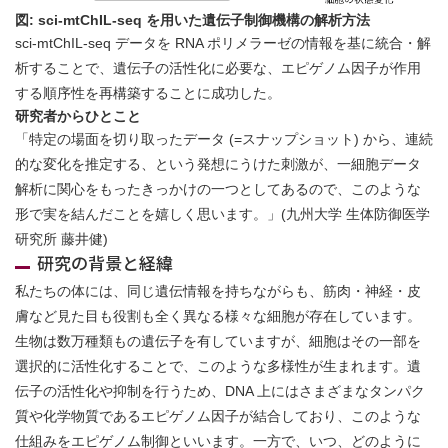
図: sci-mtChIL-seq を用いた遺伝子制御機構の解析方法
sci-mtChIL-seq データを RNA ポリメラーゼの情報を基に統合・解
析することで、遺伝子の活性化に必要な、エピゲノム因子が作用
する順序性を再構築することに成功した。
研究者からひとこと
「特定の場面を切り取ったデータ (=スナップショット) から、連続
的な変化を推定する、という発想にうけた刺激が、一細胞データ
解析に関心をもったきっかけの一つとしてあるので、このような
形で実を結んだことを嬉しく思います。」(九州大学 生体防御医学
研究所 藤井健)
研究の背景と経緯
私たちの体には、同じ遺伝情報を持ちながらも、筋肉・神経・皮
膚など見た目も役割も全く異なる様々な細胞が存在しています。
生物は数万種類もの遺伝子を有していますが、細胞はその一部を
選択的に活性化することで、このような多様性が生まれます。遺
伝子の活性化や抑制を行うため、DNA 上にはさまざまなタンパク
質や化学物質であるエピゲノム因子が結合しており、このような
仕組みをエピゲノム制御といいます。一方で、いつ、どのように