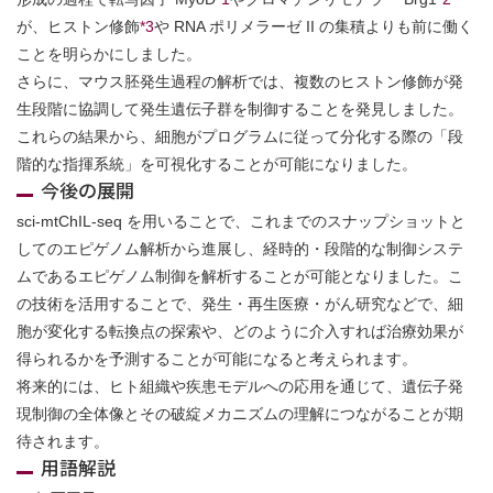
が、ヒストン修飾
*3
や RNA ポリメラーゼ II の集積よりも前に働く
ことを明らかにしました。
さらに、マウス胚発生過程の解析では、複数のヒストン修飾が発
生段階に協調して発生遺伝子群を制御することを発見しました。
これらの結果から、細胞がプログラムに従って分化する際の「段
階的な指揮系統」を可視化することが可能になりました。
今後の展開
sci-mtChIL-seq を用いることで、これまでのスナップショットと
してのエピゲノム解析から進展し、経時的・段階的な制御システ
ムであるエピゲノム制御を解析することが可能となりました。こ
の技術を活用することで、発生・再生医療・がん研究などで、細
胞が変化する転換点の探索や、どのように介入すれば治療効果が
得られるかを予測することが可能になると考えられます。
将来的には、ヒト組織や疾患モデルへの応用を通じて、遺伝子発
現制御の全体像とその破綻メカニズムの理解につながることが期
待されます。
用語解説