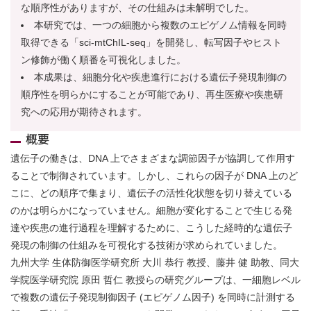
な順序性がありますが、その仕組みは未解明でした。
本研究では、一つの細胞から複数のエピゲノム情報を同時
取得できる「sci-mtChIL-seq」を開発し、転写因子やヒスト
ン修飾が働く順番を可視化しました。
本成果は、細胞分化や疾患進行における遺伝子発現制御の
順序性を明らかにすることが可能であり、再生医療や疾患研
究への応用が期待されます。
概要
遺伝子の働きは、DNA 上でさまざまな調節因子が協調して作用す
ることで制御されています。しかし、これらの因子が DNA 上のど
こに、どの順序で集まり、遺伝子の活性化状態を切り替えている
のかは明らかになっていません。細胞が変化することで生じる発
達や疾患の進行過程を理解するために、こうした経時的な遺伝子
発現の制御の仕組みを可視化する技術が求められていました。
九州大学 生体防御医学研究所 大川 恭行 教授、藤井 健 助教、同大
学院医学研究院 原田 哲仁 教授らの研究グループは、一細胞レベル
で複数の遺伝子発現制御因子 (エピゲノム因子) を同時に計測する