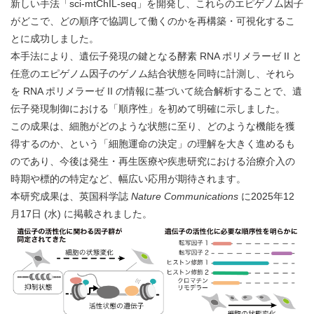
新しい手法「sci-mtChIL-seq」を開発し、これらのエピゲノム因子
がどこで、どの順序で協調して働くのかを再構築・可視化するこ
とに成功しました。
本手法により、遺伝子発現の鍵となる酵素 RNA ポリメラーゼ II と
任意のエピゲノム因子のゲノム結合状態を同時に計測し、それら
を RNA ポリメラーゼ II の情報に基づいて統合解析することで、遺
伝子発現制御における「順序性」を初めて明確に示しました。
この成果は、細胞がどのような状態に至り、どのような機能を獲
得するのか、という「細胞運命の決定」の理解を大きく進めるも
のであり、今後は発生・再生医療や疾患研究における治療介入の
時期や標的の特定など、幅広い応用が期待されます。
本研究成果は、英国科学誌
Nature Communications
に2025年12
月17日 (水) に掲載されました。