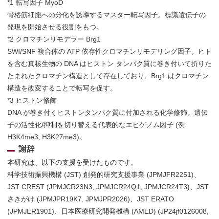
*1 転写因子 MyoD
骨格筋細胞への分化を誘導するマスター転写因子。標識遺伝子の
発現を開始させる役割をもつ。
*2 クロマチンリモデラー Brg1
SWI/SNF 複合体の ATP 依存性クロマチンリモデリング因子。ヒト
を含む真核生物の DNA はヒストン タンパク質に巻き付いて折りた
たまれたクロマチン構造として存在しており、Brg1 はクロマチン
構造を改変することで転写を促す。
*3 ヒストン修飾
DNA が巻き付くヒストンタンパク質に付加される化学修飾。遺伝
子の活性化/抑制を切り替える代表的なエピゲノム因子 (例:
H3K4me3, H3K27me3)。
謝辞
本研究は、以下の支援を受けたものです。
科学技術振興機構 (JST) 創発的研究支援事業 (JPMJFR2251)、
JST CREST (JPMJCR23N3, JPMJCR24Q1, JPMJCR24T3)、JST
さきがけ (JPMJPR19K7, JPMJPR2026)、JST ERATO
(JPMJER1901)、日本医療研究開発機構 (AMED) (JP24jf0126008,