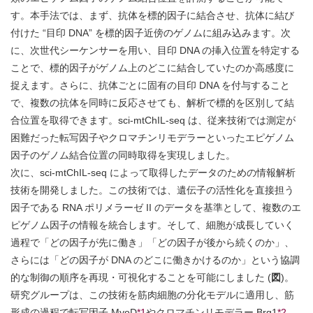
す。本手法では、まず、抗体を標的因子に結合させ、抗体に結び
付けた “目印 DNA” を標的因子近傍のゲノムに組み込みます。次
に、次世代シーケンサーを用い、目印 DNA の挿入位置を特定する
ことで、標的因子がゲノム上のどこに結合していたのか高感度に
捉えます。さらに、抗体ごとに固有の目印 DNA を付与すること
で、複数の抗体を同時に反応させても、解析で標的を区別して結
合位置を取得できます。sci-mtChIL-seq は、従来技術では測定が
困難だった転写因子やクロマチンリモデラーといったエピゲノム
因子のゲノム結合位置の同時取得を実現しました。
次に、sci-mtChIL-seq によって取得したデータのための情報解析
技術を開発しました。この技術では、遺伝子の活性化を直接担う
因子である RNA ポリメラーゼ II のデータを基準として、複数のエ
ピゲノム因子の情報を統合します。そして、細胞が成長していく
過程で「どの因子が先に働き」「どの因子が後から続くのか」、
さらには「どの因子が DNA のどこに働きかけるのか」という協調
的な制御の順序を再現・可視化することを可能にしました (
図
)。
研究グループは、この技術を筋肉細胞の分化モデルに適用し、筋
形成の過程で転写因子 MyoD
*1
やクロマチンリモデラー Brg1
*2