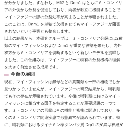
が分かりました。すなわち、Mfi2 と Dnm1 はともにミトコンドリ
アの外側から分裂を促進しており、両者が独立に機能することで
マイトファジーの際の分裂効率が高まることが示唆されました。
このことは、Dnm1 を単独で欠損させてもマイトファジーが阻害
されないという事実とも整合します。
以上の結果から、本研究グループは、ミトコンドリア分裂には2種
類のマイトフィッシンおよび Dnm1 が重要な役割を果たし、内外
双方からミトコンドリアを切断するという新しいモデルを提唱し
ました。この仕組みは、マイトファジーに特有の分裂機構の理解
を大きく前進させる成果です。
今後の展開
現在、マイトフィッシンは酵母などの真菌類や一部の植物でしか
見つかっていませんが、マイトファジーの研究結果から、哺乳類
でもその存在が示唆されています。今後は哺乳類におけるマイト
フィッシンに相当する因子を特定することが重要課題の一つで
す。ミトコンドリアの形態はその機能と密接に関連しており、多
くのミトコンドリア関連疾患で形態異常が認められています。特
に、哺乳類におけるダイナミン様タンパク質 Drp1 の変異は神経変