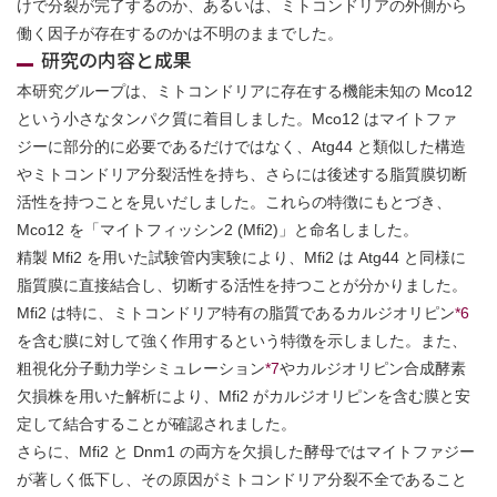
けで分裂が完了するのか、あるいは、ミトコンドリアの外側から
働く因子が存在するのかは不明のままでした。
研究の内容と成果
本研究グループは、ミトコンドリアに存在する機能未知の Mco12
という小さなタンパク質に着目しました。Mco12 はマイトファ
ジーに部分的に必要であるだけではなく、Atg44 と類似した構造
やミトコンドリア分裂活性を持ち、さらには後述する脂質膜切断
活性を持つことを見いだしました。これらの特徴にもとづき、
Mco12 を「マイトフィッシン2 (Mfi2)」と命名しました。
精製 Mfi2 を用いた試験管内実験により、Mfi2 は Atg44 と同様に
脂質膜に直接結合し、切断する活性を持つことが分かりました。
Mfi2 は特に、ミトコンドリア特有の脂質であるカルジオリピン
*6
を含む膜に対して強く作用するという特徴を示しました。また、
粗視化分子動力学シミュレーション
*7
やカルジオリピン合成酵素
欠損株を用いた解析により、Mfi2 がカルジオリピンを含む膜と安
定して結合することが確認されました。
さらに、Mfi2 と Dnm1 の両方を欠損した酵母ではマイトファジー
が著しく低下し、その原因がミトコンドリア分裂不全であること