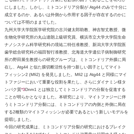
にしました。しかし、ミトコンドリア分裂が Atg44 のみで十分に
成立するのか、あるいは外側から作用する因子が存在するのかに
ついては不明のままでした。
九州大学大学院医学研究院の古川健太郎助教、神吉智丈教授、微
生物化学研究所の丸山達朗上級研究員、横浜市立大学大学院生命
ナノシステム科学研究科の境祐二特任准教授、新潟大学大学院医
歯学総合研究科の福田智行准教授、北海道大学遺伝子病制御研究
所の野田展生教授らの研究グループは、ミトコンドリア外膜に局
在し、Atg44 と似た膜切断活性を持つ新しい因子としてマイト
フィッシン2 (Mfi2) を発見しました。Mfi2 は Atg44 と同様にマイ
トファジーにおいて重要な役割を果たし、さらにダイナミン様タ
ンパク質
*3
Dnm1 とは独立してミトコンドリアの分裂を促進する
ことが明らかとなりました。本研究により、マイトファジーに伴
うミトコンドリア分裂には、ミトコンドリアの内側と外側に局在
する2種類のマイトフィッシンが必要であるという新しいモデルを
提唱しました。
今回の研究成果は、ミトコンドリア分裂の研究におけるブレイク