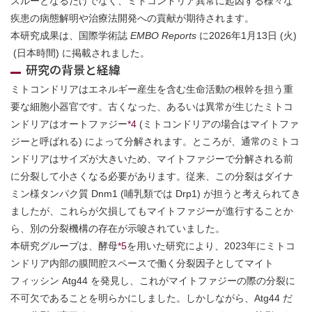
スルーとなるだけでなく、ミトコンドリア異常に起因する様々な
疾患の病態解明や治療法開発への貢献が期待されます。
本研究成果は、国際学術誌
EMBO Reports
に2026年1月13日 (火)
(日本時間) に掲載されました。
研究の背景と経緯
ミトコンドリアはエネルギー産生を含む生命活動の根幹を担う重
要な細胞小器官です。古くなった、あるいは異常が生じたミトコ
ンドリアはオートファジー
*4
(ミトコンドリアの場合はマイトファ
ジーと呼ばれる) によって分解されます。ところが、通常のミトコ
ンドリアはサイズが大きいため、マイトファジーで分解される前
に分裂して小さくなる必要があります。従来、この分裂はダイナ
ミン様タンパク質 Dnm1 (哺乳類では Drp1) が担うと考えられてき
ましたが、これらが欠損してもマイトファジーが進行することか
ら、別の分裂機構の存在が示唆されていました。
本研究グループは、酵母
*5
を用いた研究により、2023年にミトコ
ンドリア内部の膜間腔スペースで働く分裂因子としてマイト
フィッシン Atg44 を発見し、これがマイトファジーの際の分裂に
不可欠であることを明らかにしました。しかしながら、Atg44 だ