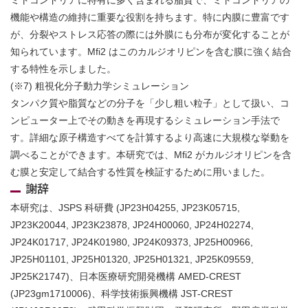
ミトコンドリアに特有に多く含まれる脂質で、ミトコンドリアの
機能や構造の維持に重要な役割を持ちます。特に内膜に豊富です
が、分裂やストレス応答の際には外膜にも分布が変化することが
知られています。Mfi2 はこのカルジオリピンを含む膜に強く結合
する特性を示しました。
(※7) 粗視化分子動力学シミュレーション
タンパク質や脂質などの分子を「少し粗い粒子」として扱い、コ
ンピューター上でその動きを再現するシミュレーション手法で
す。詳細な原子構造すべてを計算するより高速に大規模な挙動を
調べることができます。本研究では、Mfi2 がカルジオリピンを含
む膜と安定して結合する性質を検証するために用いました。
謝辞
本研究は、JSPS 科研費 (JP23H04255, JP23K05715,
JP23K20044, JP23K23878, JP24H00060, JP24H02274,
JP24K01717, JP24K01980, JP24K09373, JP25H00966,
JP25H01101, JP25H01320, JP25H01321, JP25K09559,
JP25K21747)、日本医療研究開発機構 AMED-CREST
(JP23gm1710006)、科学技術振興機構 JST-CREST