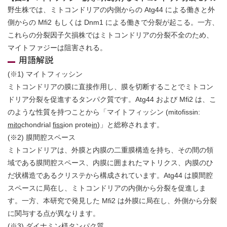
野生株では、ミトコンドリアの内側からの Atg44 による働きと外
側からの Mfi2 もしくは Dnm1 による働きで分裂が起こる。一方、
これらの分裂因子欠損株ではミトコンドリアの分裂不全のため、
マイトファジーは阻害される。
用語解説
(※1) マイトフィッシン
ミトコンドリアの膜に直接作用し、膜を切断することでミトコン
ドリア分裂を促進するタンパク質です。Atg44 および Mfi2 は、こ
のような性質を持つことから「マイトフィッシン (mitofissin:
mito
chondrial
fiss
ion prote
in
)」と総称されます。
(※2) 膜間腔スペース
ミトコンドリアは、外膜と内膜の二重膜構造を持ち、その間の領
域である膜間腔スペース、内膜に囲まれたマトリクス、内膜のひ
だ状構造であるクリステから構成されています。Atg44 は膜間腔
スペースに局在し、ミトコンドリアの内側から分裂を促進しま
す。一方、本研究で発見した Mfi2 は外膜に局在し、外側から分裂
に関与する点が異なります。
(※3) ダイナミン様タンパク質