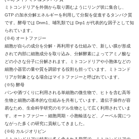
ミトコンドリアを外側から取り囲むようにリング状に集合し、
GTP の加水分解エネルギーを利用して分裂を促進するタンパク質
です。酵母では Dnm1、哺乳類では Drp1 が代表的な因子として知
られています。
(※4) オートファジー
細胞が自らの成分を分解・再利用する仕組みで、新しい膜が形成
されて内部に細胞成分を取り込み、分解酵素によってアミノ酸な
どの小さな分子に分解されます。ミトコンドリアや小胞体などの
細胞小器官の量や質を調節する役割も担っています。ミトコンド
リアが対象となる場合はマイトファジーと呼ばれています。
(※5) 酵母
パンや酒づくりに利用される単細胞の微生物で、ヒトを含む高等
生物と細胞の基本的な仕組みを共有しています。遺伝子操作が容
易なため、生命科学研究のモデル生物として広く利用されていま
す。オートファジー・細胞周期・小胞輸送など、ノーベル賞につ
ながった多くの研究に貢献してきました。
(※6) カルジオリピン