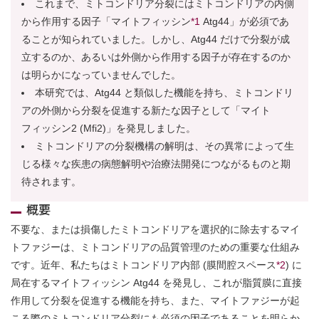
これまで、ミトコンドリア分裂にはミトコンドリアの内側
から作用する因子「マイトフィッシン
*1
Atg44」が必須であ
ることが知られていました。しかし、Atg44 だけで分裂が成
立するのか、あるいは外側から作用する因子が存在するのか
は明らかになっていませんでした。
本研究では、Atg44 と類似した機能を持ち、ミトコンドリ
アの外側から分裂を促進する新たな因子として「マイト
フィッシン2 (Mfi2)」を発見しました。
ミトコンドリアの分裂機構の解明は、その異常によって生
じる様々な疾患の病態解明や治療法開発につながるものと期
待されます。
概要
不要な、または損傷したミトコンドリアを選択的に除去するマイ
トファジーは、ミトコンドリアの品質管理のための重要な仕組み
です。近年、私たちはミトコンドリア内部 (膜間腔スペース
*2
) に
局在するマイトフィッシン Atg44 を発見し、これが脂質膜に直接
作用して分裂を促進する機能を持ち、また、マイトファジーが起
こる際のミトコンドリア分裂にも必須の因子であることを明らか